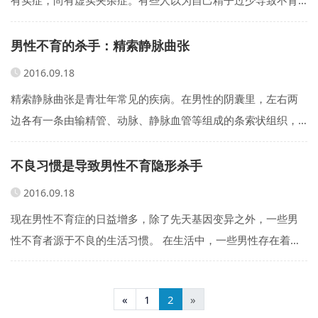
系身体过虚引起，而盲目进补。在中医看来，进补是有严格指
征的，只有经辨证认为属于虚证者方可进补。早在两千多年前
男性不育的杀手：精索静脉曲张
的中医经典著作《内经》中就有&ldquo;虚则补之&rdquo;之
2016.09.18
说。 不可盲目补锌 张...
精索静脉曲张是青壮年常见的疾病。在男性的阴囊里，左右两
边各有一条由输精管、动脉、静脉血管等组成的条索状组织，
医学上称之为精索，精索里面的静脉就叫精索静脉。由于解剖
结构上的特点，以及男性生理发育等诸多因素，精索静脉血管
不良习惯是导致男性不育隐形杀手
容易瘀血扩张，形成蚯蚓状的静脉团，这就叫作精索静脉曲
2016.09.18
张，其中尤以左侧精索静脉更易发病。 精索静脉...
现在男性不育症的日益增多，除了先天基因变异之外，一些男
性不育者源于不良的生活习惯。 在生活中，一些男性存在着抽
烟、吸毒、酗酒、滥用药物、婚外性行为及性传播疾病等陋
习，影响雄性激素分泌，使人体内环境紊乱，伤害生殖腺、生
«
1
2
»
殖道，诱发阳痿或性欲减退、精子畸形，最终引起男性不育。