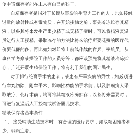
使申请保存者能在未来有自己的孩子。
自精保存者是指对于长期从事影响生育力工作的人，比如接触
过量的放射性或有毒物质，在开始接触之前，事先冷冻贮存其精
液，以备其将来发生严重少精子或无精子症时，可以将精液复温
后进行人工授精。采取冻存的方法比将来治疗所要花费的医疗代
价要低廉的多。再比如如对即将上前线作战的官兵、宇航员、从
事科学考察或探险工作的人员等等，都应该预先将其精液冷冻贮
存，广泛开展生殖保险工作，将有利于我们的国计民生。
对于拟行绝育手术的患者，或患有严重疾病的男性，如必须进
行睾丸切除、附睾手术、影响性功能的手术前，以及肿瘤病人采
取放疗、化疗术前，均可将其精液冷冻贮存，以备将来需要时，
可进行复温后人工授精或试管婴儿技术。
精液保存者基本条件
1、 接受辅助生殖技术时，有合理的医疗要求，如取精困难者和
少、弱精症者。